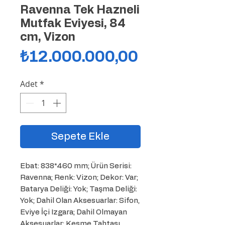
Ravenna Tek Hazneli
Mutfak Eviyesi, 84
cm, Vizon
Fiyat
₺12.000.000,00
Adet
*
Sepete Ekle
Ebat: 838*460 mm; Ürün Serisi: 
Ravenna; Renk: Vizon; Dekor: Var; 
Batarya Deliği: Yok; Taşma Deliği: 
Yok; Dahil Olan Aksesuarlar: Sifon, 
Eviye İçi Izgara; Dahil Olmayan 
Aksesuarlar: Kesme Tahtası
