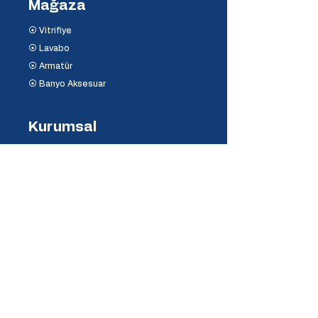
Mağaza
⦿ Vitrifiye
⦿ Lavabo
⦿ Armatür
⦿ Banyo Aksesuar
Kurumsal
⦿ Hakkımızda
⦿ İletişim
⦿ Mağaza ve Depo
Destek
⦿ Mesafeli Satış Sözleşmesi
⦿ İptal ve İade Koşulları
⦿ Banka Hesaplarımız