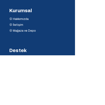
Kurumsal
⦿ Hakkımızda
⦿ İletişim
⦿ Mağaza ve Depo
Destek
⦿ Mesafeli Satış Sözleşmesi
⦿ İptal ve İade Koşulları
⦿ Banka Hesaplarımız
⦿
Ödeme Yöntemleri
İletişim
Fulya, Garaj sokağı No:7/A, 34394 Şişli/İstanbul