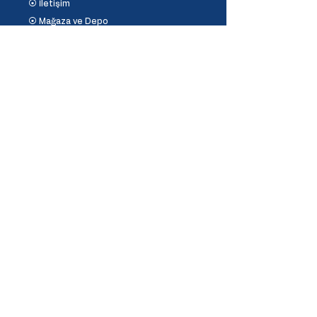
⦿ İletişim
⦿ Mağaza ve Depo
Destek
⦿ Mesafeli Satış Sözleşmesi
⦿ İptal ve İade Koşulları
⦿ Banka Hesaplarımız
⦿
Ödeme Yöntemleri
İletişim
Fulya, Garaj sokağı No:7/A, 34394 Şişli/İstanbul
+90 (212) 277 60 00
+90 (533) 140 18 08
info@emirtasarim.com