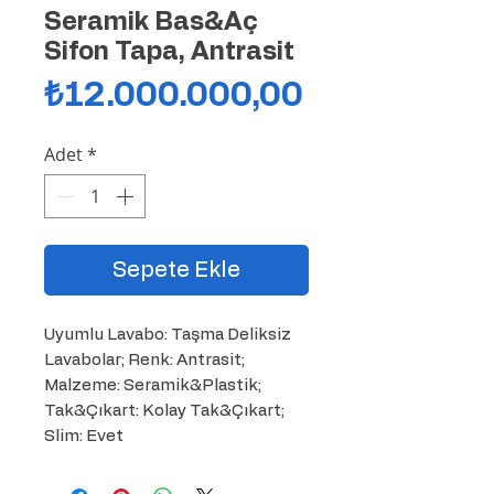
Seramik Bas&Aç
Sifon Tapa, Antrasit
Fiyat
₺12.000.000,00
Adet
*
Sepete Ekle
Uyumlu Lavabo: Taşma Deliksiz 
Lavabolar; Renk: Antrasit; 
Malzeme: Seramik&Plastik; 
Tak&Çıkart: Kolay Tak&Çıkart; 
Slim: Evet