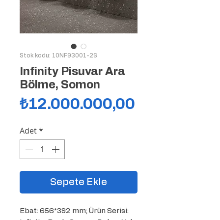
Stok kodu: 10NF93001-2S
Infinity Pisuvar Ara
Bölme, Somon
Fiyat
₺12.000.000,00
Adet
*
Sepete Ekle
Ebat: 656*392 mm; Ürün Serisi: 