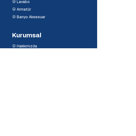
⦿ Lavabo
⦿ Armatür
⦿ Banyo Aksesuar
Kurumsal
⦿ Hakkımızda
⦿ İletişim
⦿ Mağaza ve Depo
Destek
⦿ Mesafeli Satış Sözleşmesi
⦿ İptal ve İade Koşulları
⦿ Banka Hesaplarımız
⦿
Ödeme Yöntemleri