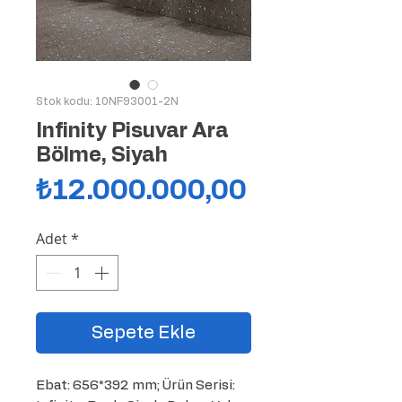
Stok kodu: 10NF93001-2N
Infinity Pisuvar Ara
Bölme, Siyah
Fiyat
₺12.000.000,00
Adet
*
Sepete Ekle
Ebat: 656*392 mm; Ürün Serisi: 