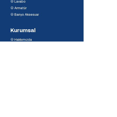
⦿ Lavabo
⦿ Armatür
⦿ Banyo Aksesuar
Kurumsal
⦿ Hakkımızda
⦿ İletişim
⦿ Mağaza ve Depo
Destek
⦿ Mesafeli Satış Sözleşmesi
⦿ İptal ve İade Koşulları
⦿ Banka Hesaplarımız
⦿
Ödeme Yöntemleri