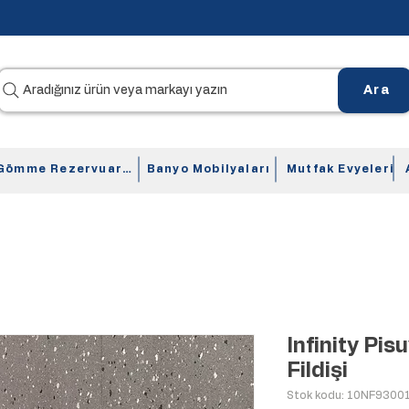
Aradığınız ürün veya markayı yazın
Ara
Gömme Rezervuarlar
Banyo Mobilyaları
Mutfak Evyeleri
Infinity Pis
Fildişi
Stok kodu: 10NF9300