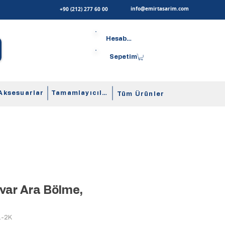
info@emirtasarim.com
+90 (212) 277 60 00
Hesabım
Sepetim
Aksesuarlar
Tamamlayıcılar
Tüm Ürünler
uvar Ara Bölme,
1-2K