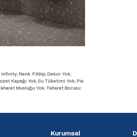
finity; Renk: Fildişi; Dekor: Yok; 
zet Kapağı: Yok; Su Tüketimi: Yok; Pis 
 Taharet Musluğu: Yok; Taharet Borusu: 
Kurumsal
D