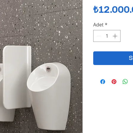
₺12.000
Adet
*
S