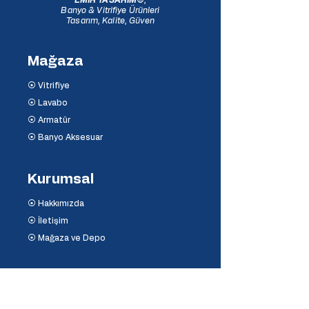
EMİR TASARIM
®
,
Banyo & Vitrifiye Ürünleri
Tasarım, Kalite, Güven
Mağaza
⦿ Vitrifiye
⦿ Lavabo
⦿ Armatür
⦿ Banyo Aksesuar
Kurumsal
⦿ Hakkımızda
⦿ İletişim
⦿ Mağaza ve Depo
Destek