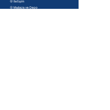
⦿ İletişim
⦿ Mağaza ve Depo
Destek
⦿ Mesafeli Satış Sözleşmesi
⦿ İptal ve İade Koşulları
⦿ Banka Hesaplarımız
⦿
Ödeme Yöntemleri
İletişim
Fulya, Garaj sokağı No:7/A, 34394 Şişli/İstanbul
+90 (212) 277 60 00
+90 (533) 140 18 08
info@emirtasarim.com