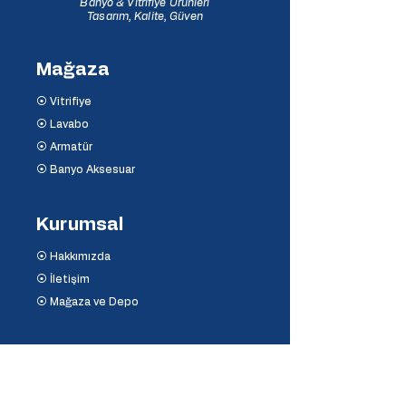
Banyo & Vitrifiye Ürünleri
Tasarım, Kalite, Güven
Mağaza
⦿ Vitrifiye
⦿ Lavabo
⦿ Armatür
⦿ Banyo Aksesuar
Kurumsal
⦿ Hakkımızda
⦿ İletişim
⦿ Mağaza ve Depo
Destek