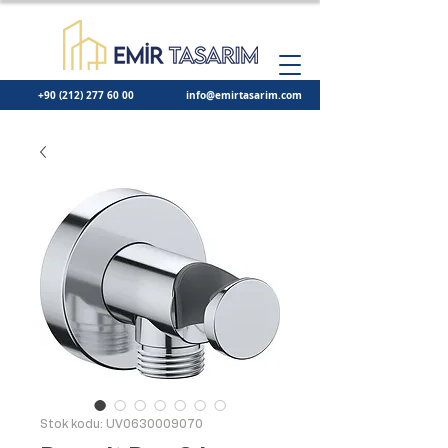
+90 (212) 277 60 00
info@emirtasarim.com
Stok kodu: UV0630009070