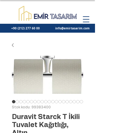
+90 (212) 277 60 00
info@emirtasarim.com
Stok kodu: 99383400
Duravit Starck T İkili
Tuvalet Kağıtlığı,