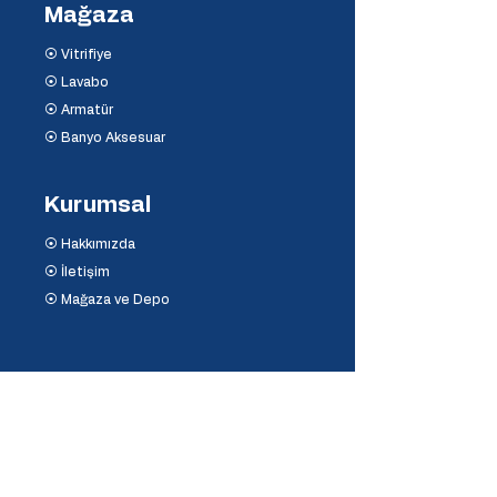
Mağaza
⦿ Vitrifiye
⦿ Lavabo
⦿ Armatür
⦿ Banyo Aksesuar
Kurumsal
⦿ Hakkımızda
⦿ İletişim
⦿ Mağaza ve Depo
Destek
⦿ Mesafeli Satış Sözleşmesi
⦿ İptal ve İade Koşulları
⦿ Banka Hesaplarımız