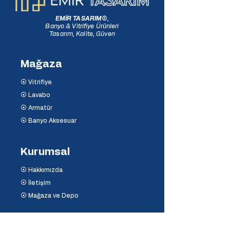
EMİR TASARIM
®
,
Banyo & Vitrifiye Ürünleri
Tasarım, Kalite, Güven
Mağaza
⦿ Vitrifiye
⦿ Lavabo
⦿ Armatür
⦿ Banyo Aksesuar
Kurumsal
⦿ Hakkımızda
⦿ İletişim
⦿ Mağaza ve Depo