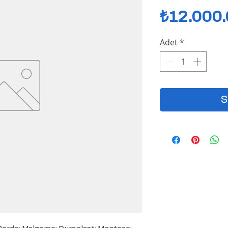
₺12.000
Adet
*
S