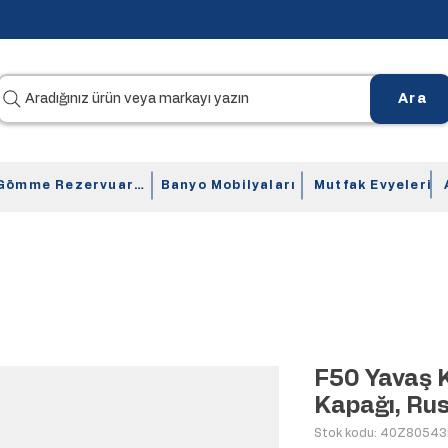
Aradığınız ürün veya markayı yazın
Ara
Gömme Rezervuarlar
Banyo Mobilyaları
Mutfak Evyeleri
F50 Yavaş K
Kapağı, Rus
Stok kodu: 40Z80543