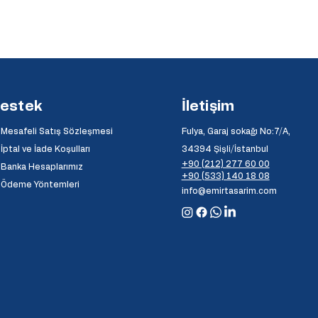
estek
İletişim
Mesafeli Satış Sözleşmesi
Fulya, Garaj sokağı No:7/A,
İptal ve İade Koşulları
34394 Şişli/İstanbul
+90 (212) 277 60 00
Banka Hesaplarımız
+90 (533) 140 18 08
⦿
Ödeme Yöntemleri
info@emirtasarim.com