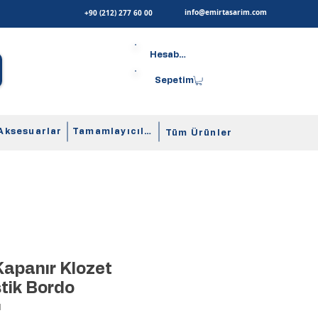
info@emirtasarim.com
+90 (212) 277 60 00
Hesabım
Sepetim
Aksesuarlar
Tamamlayıcılar
Tüm Ürünler
apanır Klozet
tik Bordo
I