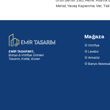
Ürün Serisi: Z80; Renk: Rustik
Metal; Yavaş Kapanma: Var; Tak
Mağaza
⦿ Vitrifiye
EMİR TASARIM
®
,
⦿ Lavabo
Banyo & Vitrifiye Ürünleri
⦿ Armatür
Tasarım, Kalite, Güven
⦿ Banyo Aksesua