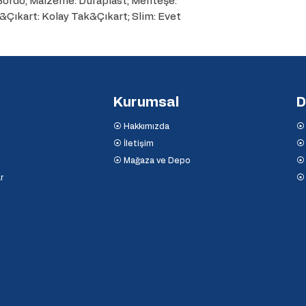
 Bordo; Malzeme: Duraplast; Menteşe: 
&Çıkart: Kolay Tak&Çıkart; Slim: Evet
Kurumsal
D
⦿ Hakkımızda
⦿ 
⦿ İletişim
⦿ 
⦿ Mağaza ve Depo
⦿ 
r