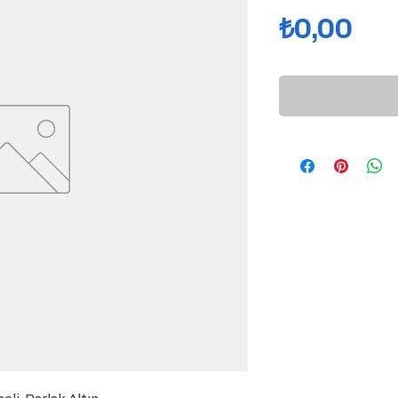
Fiy
₺0,00