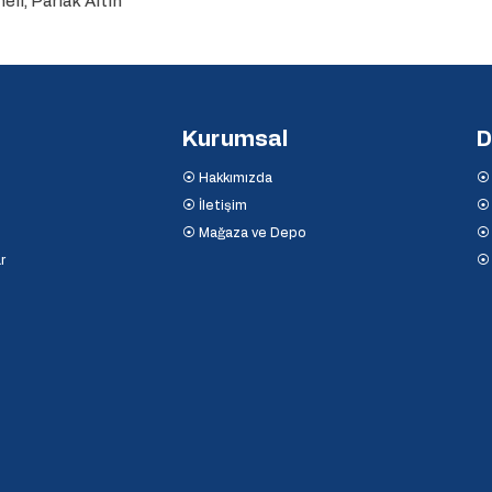
li, Parlak Altın
Kurumsal
D
⦿ Hakkımızda
⦿ 
⦿ İletişim
⦿ 
⦿ Mağaza ve Depo
⦿ 
r