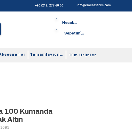
info@emirtasarim.com
+90 (212) 277 60 00
Hesabım
Sepetim
Aksesuarlar
Tamamlayıcılar
Tüm Ürünler
ta 100 Kumanda
ak Altın
41095