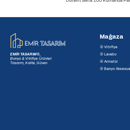
Duravit Beta 100 Kumanda Pane
Mağaza
⦿ Vitrifiye
EMİR TASARIM
®
,
⦿ Lavabo
Banyo & Vitrifiye Ürünleri
⦿ Armatür
Tasarım, Kalite, Güven
⦿ Banyo Aksesua