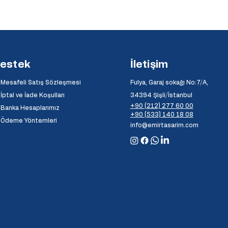
estek
İletişim
Mesafeli Satış Sözleşmesi
Fulya, Garaj sokağı No:7/A,
İptal ve İade Koşulları
34394 Şişli/İstanbul
+90 (212) 277 60 00
Banka Hesaplarımız
+90 (533) 140 18 08
⦿
Ödeme Yöntemleri
info@emirtasarim.com