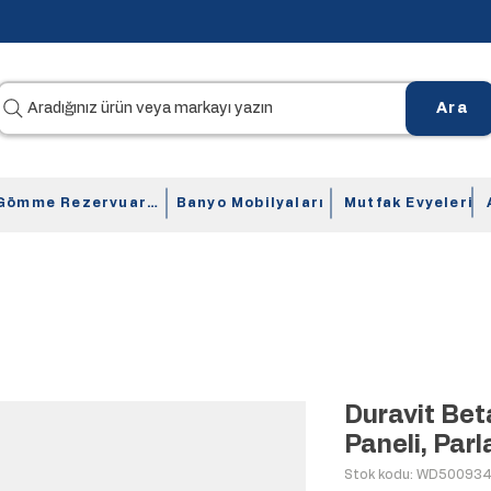
Aradığınız ürün veya markayı yazın
Ara
Gömme Rezervuarlar
Banyo Mobilyaları
Mutfak Evyeleri
Duravit Be
Paneli, Parl
Stok kodu: WD50093