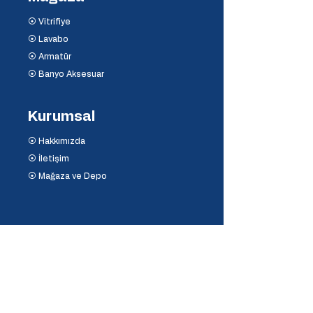
⦿ Vitrifiye
⦿ Lavabo
⦿ Armatür
⦿ Banyo Aksesuar
Kurumsal
⦿ Hakkımızda
⦿ İletişim
⦿ Mağaza ve Depo
Destek
⦿ Mesafeli Satış Sözleşmesi
⦿ İptal ve İade Koşulları
⦿ Banka Hesaplarımız
⦿
Ödeme Yöntemleri