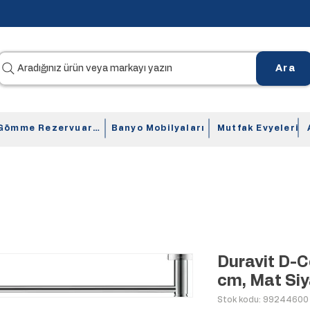
Aradığınız ürün veya markayı yazın
Ara
Gömme Rezervuarlar
Banyo Mobilyaları
Mutfak Evyeleri
Duravit D-C
cm, Mat Si
Stok kodu: 99244600