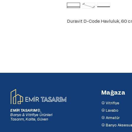
Duravit D-Code Havluluk, 60 c
Mağaza
⦿ Vitrifiye
EMİR TASARIM
®
,
⦿ Lavabo
Banyo & Vitrifiye Ürünleri
⦿ Armatür
Tasarım, Kalite, Güven
⦿ Banyo Aksesua