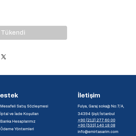
at
Tükendi
estek
İletişim
Mesafeli Satış Sözleşmesi
Fulya, Garaj sokağı No:7/A,
İptal ve İade Koşulları
34394 Şişli/İstanbul
+90 (212) 277 60 00
Banka Hesaplarımız
+90 (533) 140 18 08
⦿
Ödeme Yöntemleri
info@emirtasarim.com