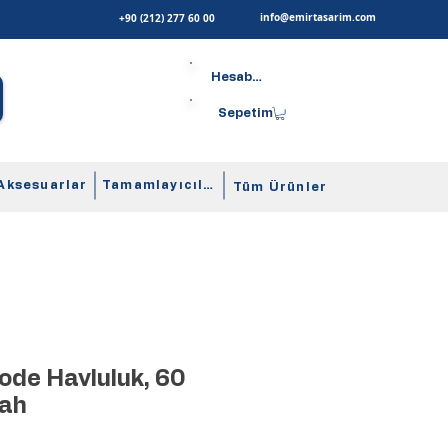
info@emirtasarim.com
+90 (212) 277 60 00
Hesabım
Sepetim
Aksesuarlar
Tamamlayıcılar
Tüm Ürünler
ode Havluluk, 60
yah