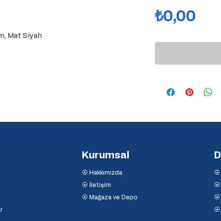
Fiy
₺0,00
m, Mat Siyah
Kurumsal
D
⦿ Hakkımızda
⦿ 
⦿ İletişim
⦿ 
⦿ Mağaza ve Depo
⦿ 
r