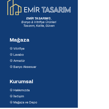
EMİR TASARIM
®
,
Banyo & Vitrifiye Ürünleri
Tasarım, Kalite, Güven
Mağaza
⦿ Vitrifiye
⦿ Lavabo
⦿ Armatür
⦿ Banyo Aksesuar
Kurumsal
⦿ Hakkımızda
⦿ İletişim
⦿ Mağaza ve Depo