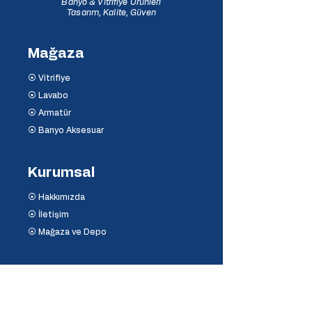
Banyo & Vitrifiye Ürünleri
Tasarım, Kalite, Güven
Mağaza
⦿ Vitrifiye
⦿ Lavabo
⦿ Armatür
⦿ Banyo Aksesuar
Kurumsal
⦿ Hakkımızda
⦿ İletişim
⦿ Mağaza ve Depo
Destek