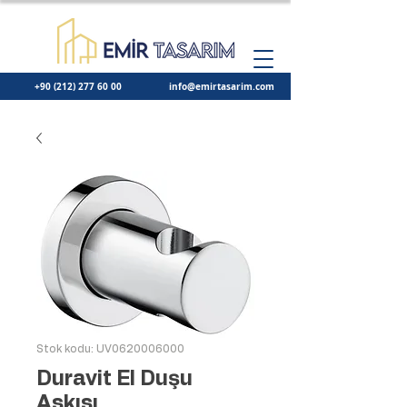
+90 (212) 277 60 00
info@emirtasarim.com
Stok kodu: UV0620006000
Duravit El Duşu
Askısı