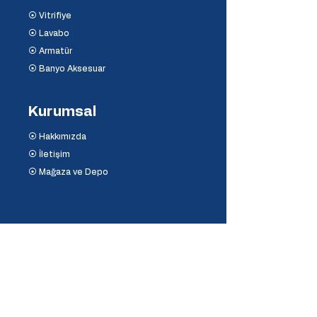
⦿ Vitrifiye
⦿ Lavabo
⦿ Armatür
⦿ Banyo Aksesuar
Kurumsal
⦿ Hakkımızda
⦿ İletişim
⦿ Mağaza ve Depo
Destek
⦿ Mesafeli Satış Sözleşmesi
⦿ İptal ve İade Koşulları
⦿ Banka Hesaplarımız
⦿
Ödeme Yöntemleri