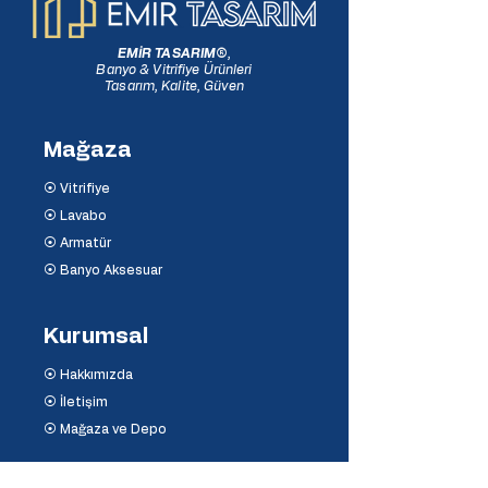
EMİR TASARIM
®
,
Banyo & Vitrifiye Ürünleri
Tasarım, Kalite, Güven
Mağaza
⦿ Vitrifiye
⦿ Lavabo
⦿ Armatür
⦿ Banyo Aksesuar
Kurumsal
⦿ Hakkımızda
⦿ İletişim
⦿ Mağaza ve Depo