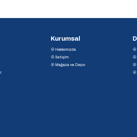
Kurumsal
D
⦿ Hakkımızda
⦿ 
⦿ İletişim
⦿ 
⦿ Mağaza ve Depo
⦿ 
r