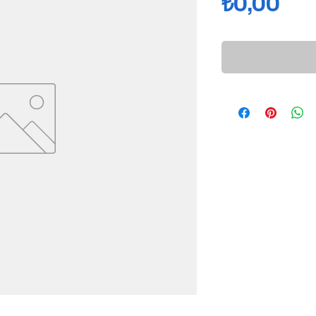
Fiy
₺0,00