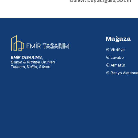
Duravit Duş Sürgüsü, 90 cm
Mağaza
⦿ Vitrifiye
EMİR TASARIM
®
,
⦿ Lavabo
Banyo & Vitrifiye Ürünleri
⦿ Armatür
Tasarım, Kalite, Güven
⦿ Banyo Aksesua