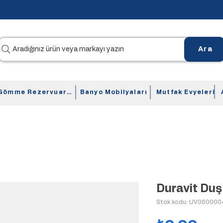
Aradığınız ürün veya markayı yazın
Ara
Gömme Rezervuarlar
Banyo Mobilyaları
Mutfak Evyeleri
Duravit Duş
Stok kodu: UV06000