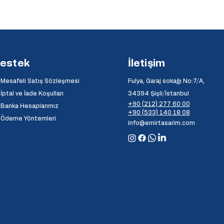
estek
İletişim
Mesafeli Satış Sözleşmesi
Fulya, Garaj sokağı No:7/A,
İptal ve İade Koşulları
34394 Şişli/İstanbul
+90 (212) 277 60 00
Banka Hesaplarımız
+90 (533) 140 18 08
⦿
Ödeme Yöntemleri
info@emirtasarim.com